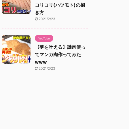
コリコリ(ハツモト)の捌
き方
2021/2/23
YouTube
【夢を叶える】謎肉使っ
てマンガ肉作ってみた
www
2021/2/23