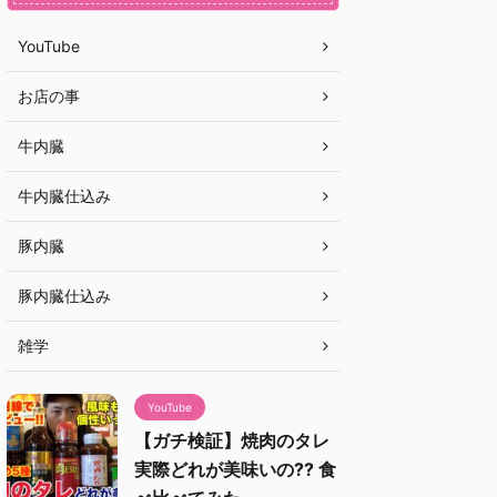
YouTube
お店の事
牛内臓
牛内臓仕込み
豚内臓
豚内臓仕込み
雑学
YouTube
【ガチ検証】焼肉のタレ
実際どれが美味いの?? 食