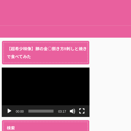
【超希少映像】豚の金○捌き方!!刺しと焼き
で食べてみた
動
画
プ
レ
ー
ヤ
ー
00:00
03:17
検索