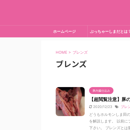
ホームページ
ぶっちゃーしまだとは
HOME
>
ブレンズ
ブレンズ
豚内臓仕込み
【超閲覧注意】豚
2020/12/23
ブレ
どうもホルモンしま田の
を解説します。 以前に
下さい。 ブレンズとは脳