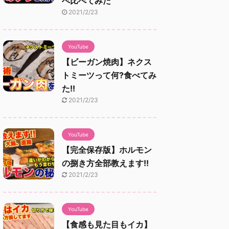
べ比べてみた
2021/2/23
YouTube
【ビーガン焼肉】ネクス
トミーツって何?食べてみ
た!!
2021/2/23
YouTube
【完全保存版】ホルモン
の捌き方全部教えます!!
2021/2/23
YouTube
【食感も見た目もイカ】