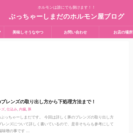
ホルモンは誰にでも捌けます！！
ぶっちゃーしまだのホルモン屋ブログ
？
美味しそうなやつ
お問い合わせ
お店の場所
のブレンズの取り出し方から下処理方法まで！
ンズ
,
仕込み
,
内臓
,
豚
ぶっちゃーしまだです。 今回は詳しく豚のブレンズの取り出し方
ブレンズについて詳しく書いているので、是非そちらも参考にして
味噌の事です ...