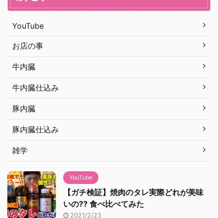
YouTube
お店の事
牛内臓
牛内臓仕込み
豚内臓
豚内臓仕込み
雑学
YouTube
【ガチ検証】焼肉のタレ実際どれが美味
いの?? 食べ比べてみた
2021/2/23