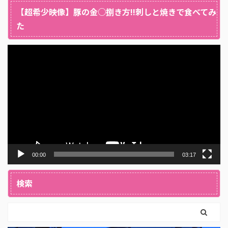
【超希少映像】豚の金○捌き方!!刺しと焼きで食べてみ
た
動
画
プ
レ
ー
ヤ
ー
00:00
03:17
検索