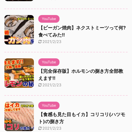
YouTube
【ビーガン焼肉】ネクストミーツって何?
食べてみた!!
2021/2/23
YouTube
【完全保存版】ホルモンの捌き方全部教
えます!!
2021/2/23
YouTube
【食感も見た目もイカ】コリコリ(ハツモ
ト)の捌き方
2021/2/23