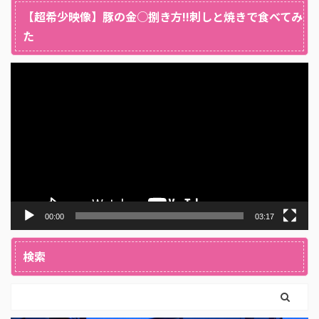
【超希少映像】豚の金○捌き方!!刺しと焼きで食べてみ
た
動
画
プ
レ
ー
ヤ
ー
00:00
03:17
検索