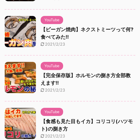
YouTube
【ビーガン焼肉】ネクストミーツって何?
食べてみた!!
2021/2/23
YouTube
【完全保存版】ホルモンの捌き方全部教
えます!!
2021/2/23
YouTube
【食感も見た目もイカ】コリコリ(ハツモ
ト)の捌き方
2021/2/23