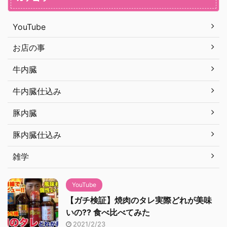
YouTube
お店の事
牛内臓
牛内臓仕込み
豚内臓
豚内臓仕込み
雑学
YouTube
【ガチ検証】焼肉のタレ実際どれが美味
いの?? 食べ比べてみた
2021/2/23