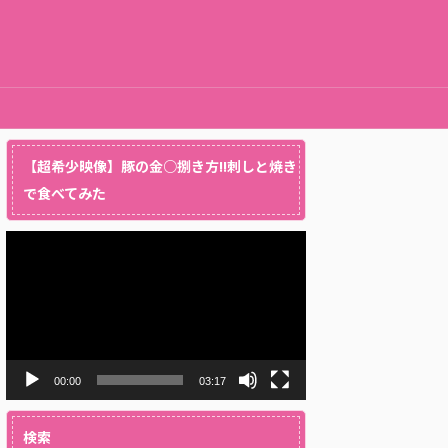
【超希少映像】豚の金○捌き方!!刺しと焼き
で食べてみた
動
画
プ
レ
ー
ヤ
ー
00:00
03:17
検索