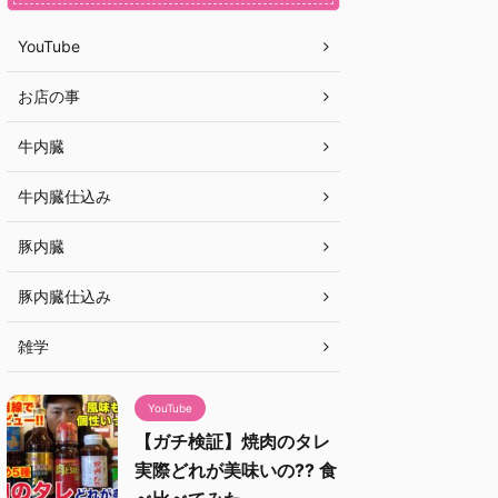
YouTube
お店の事
牛内臓
牛内臓仕込み
豚内臓
豚内臓仕込み
雑学
YouTube
【ガチ検証】焼肉のタレ
実際どれが美味いの?? 食