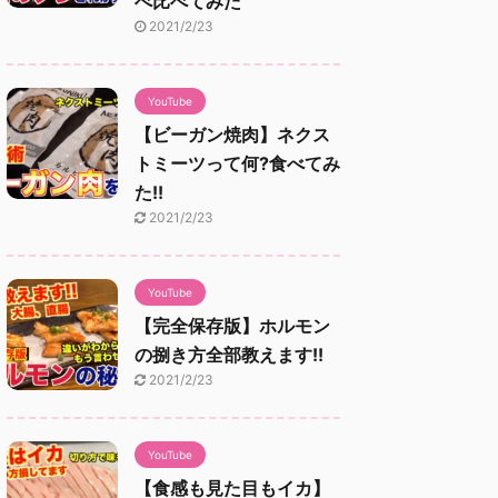
べ比べてみた
2021/2/23
YouTube
【ビーガン焼肉】ネクス
トミーツって何?食べてみ
た!!
2021/2/23
YouTube
【完全保存版】ホルモン
の捌き方全部教えます!!
2021/2/23
YouTube
【食感も見た目もイカ】