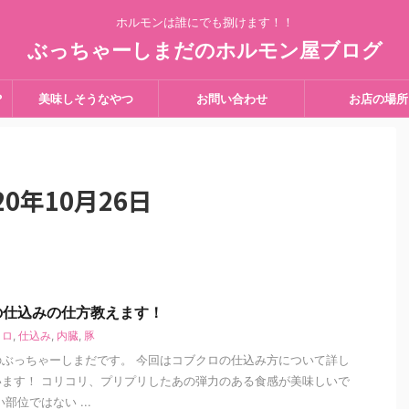
ホルモンは誰にでも捌けます！！
ぶっちゃーしまだのホルモン屋ブログ
？
美味しそうなやつ
お問い合わせ
お店の場所
0年10月26日
の仕込みの仕方教えます！
クロ
,
仕込み
,
内臓
,
豚
ぶっちゃーしまだです。 今回はコブクロの仕込み方について詳し
ます！ コリコリ、プリプリしたあの弾力のある食感が美味しいで
部位ではない ...