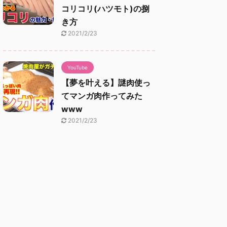
コリコリ(ハツモト)の捌
き方
2021/2/23
YouTube
【夢を叶える】謎肉使っ
てマンガ肉作ってみた
www
2021/2/23