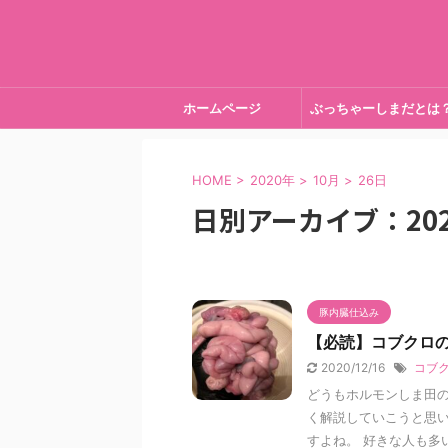
ホームページ
ぶっちゃーしまだとは
HOME
>
2020年
>
10月
>
26日
日別アーカイブ：202
豚内臓仕込み
【必読】コブクロ
2020/12/16
コブ
どうもホルモンしま田の
く解説していこうと思い
すよね。 好きな人も多い