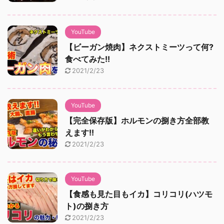
YouTube
【ビーガン焼肉】ネクストミーツって何?
食べてみた!!
2021/2/23
YouTube
【完全保存版】ホルモンの捌き方全部教
えます!!
2021/2/23
YouTube
【食感も見た目もイカ】コリコリ(ハツモ
ト)の捌き方
2021/2/23