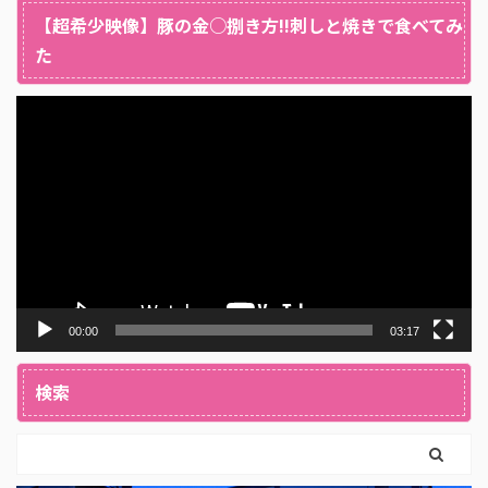
【超希少映像】豚の金○捌き方!!刺しと焼きで食べてみ
た
動
画
プ
レ
ー
ヤ
ー
00:00
03:17
検索