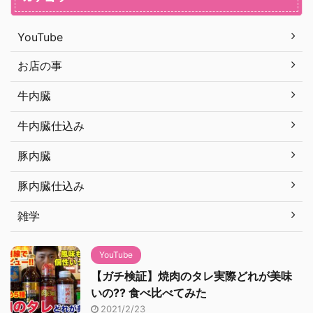
YouTube
お店の事
牛内臓
牛内臓仕込み
豚内臓
豚内臓仕込み
雑学
YouTube
【ガチ検証】焼肉のタレ実際どれが美味
いの?? 食べ比べてみた
2021/2/23