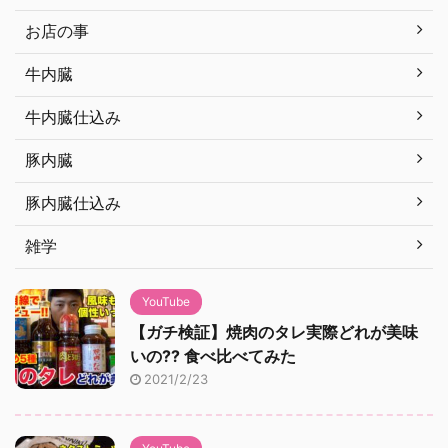
お店の事
牛内臓
牛内臓仕込み
豚内臓
豚内臓仕込み
雑学
YouTube
【ガチ検証】焼肉のタレ実際どれが美味
いの?? 食べ比べてみた
2021/2/23