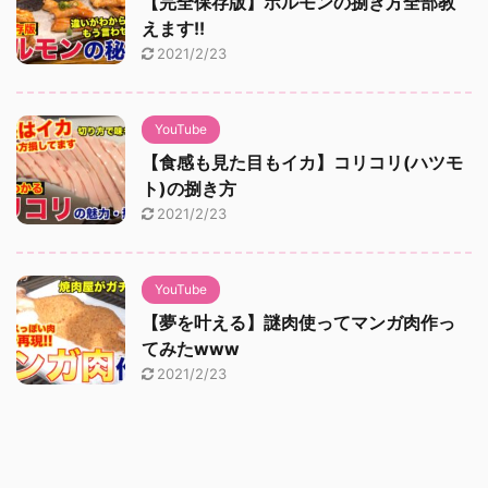
【完全保存版】ホルモンの捌き方全部教
えます!!
2021/2/23
YouTube
【食感も見た目もイカ】コリコリ(ハツモ
ト)の捌き方
2021/2/23
YouTube
【夢を叶える】謎肉使ってマンガ肉作っ
てみたwww
2021/2/23