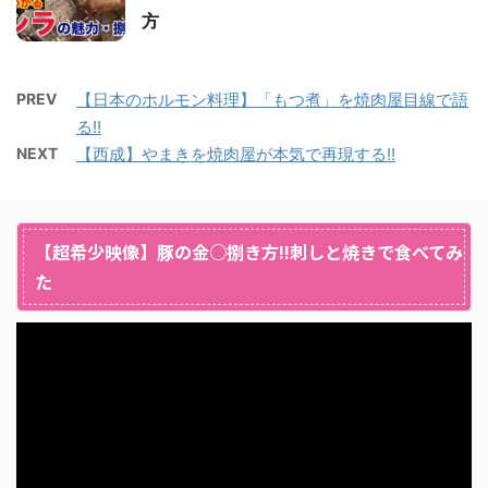
方
PREV
【日本のホルモン料理】「もつ煮」を焼肉屋目線で語
る!!
NEXT
【西成】やまきを焼肉屋が本気で再現する!!
【超希少映像】豚の金○捌き方!!刺しと焼きで食べてみ
た
動
画
プ
レ
ー
ヤ
ー