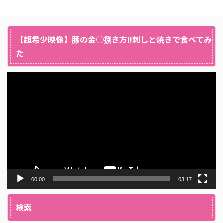
【超希少映像】豚の金○捌き方!!刺しと焼きで食べてみ
た
動
画
プ
レ
ー
ヤ
ー
00:00
03:17
検索