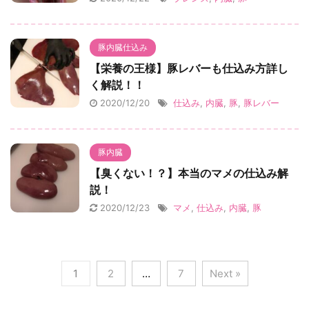
豚内臓仕込み
【栄養の王様】豚レバーも仕込み方詳し
く解説！！
2020/12/20
仕込み
,
内臓
,
豚
,
豚レバー
豚内臓
【臭くない！？】本当のマメの仕込み解
説！
2020/12/23
マメ
,
仕込み
,
内臓
,
豚
1
2
…
7
Next »