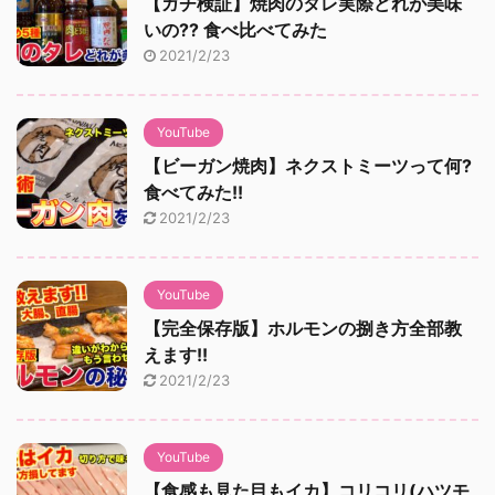
【ガチ検証】焼肉のタレ実際どれが美味
いの?? 食べ比べてみた
2021/2/23
YouTube
【ビーガン焼肉】ネクストミーツって何?
食べてみた!!
2021/2/23
YouTube
【完全保存版】ホルモンの捌き方全部教
えます!!
2021/2/23
YouTube
【食感も見た目もイカ】コリコリ(ハツモ