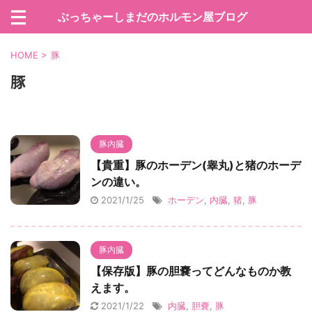
ぶっちゃーしまだのホルモン屋ブログ
HOME
>
豚
豚
豚内臓
【貴重】豚のホーデン(睾丸)と猪のホーデ
ンの違い。
2021/1/25
ホーデン
,
内臓
,
猪
,
豚
豚内臓
【保存版】豚の胆嚢ってどんなものか教
えます。
2021/1/22
内臓
,
胆嚢
,
豚