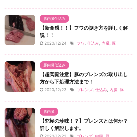
豚内臓仕込み
【新食感！！】フワの捌き方を詳しく解
説！！
2020/12/24
フワ
,
仕込み
,
内臓
,
豚
豚内臓仕込み
【超閲覧注意】豚のブレンズの取り出し
方から下処理方法まで！
2020/12/23
ブレンズ
,
仕込み
,
内臓
,
豚
豚内臓
【究極の珍味！？】ブレンズとは何か？
詳しく解説します。
2020/12/22
ブレンズ
,
内臓
,
豚