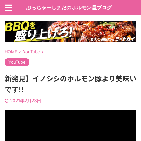
ぶっちゃーしまだのホルモン屋ブログ
HOME
>
YouTube
>
YouTube
新発見】イノシシのホルモン豚より美味い
です!!
2021年2月23日