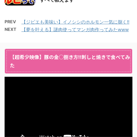
PREV
【ジビエも美味い】イノシシのホルモン一気に捌く!!
NEXT
【夢を叶える】謎肉使ってマンガ肉作ってみたwww
【超希少映像】豚の金○捌き方!!刺しと焼きで食べてみ
た
動
画
プ
レ
ー
ヤ
ー