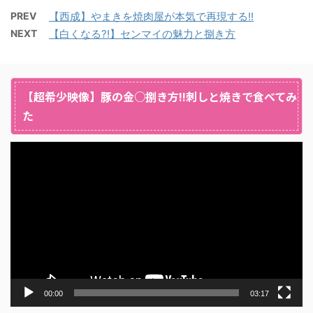
PREV
【西成】やまきを焼肉屋が本気で再現する!!
NEXT
【白くなる?!】センマイの魅力と捌き方
【超希少映像】豚の金○捌き方!!刺しと焼きで食べてみ
た
動
画
プ
レ
ー
ヤ
ー
00:00
03:17